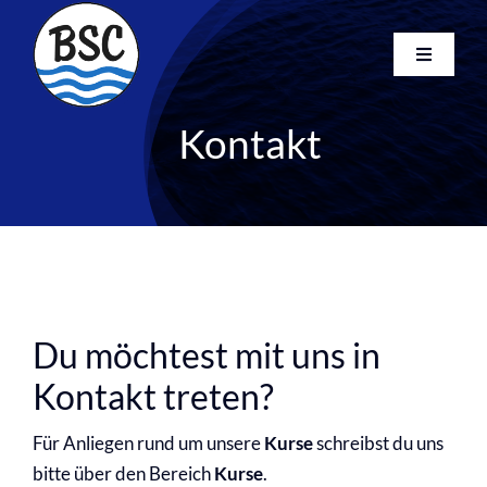
Skip
to
Toggle
content
Navigati
Startseite
Kontakt
Kurse
Club
Newsletter
FAQ
Kontakt
Search
Du möchtest mit uns in
for:
Kontakt treten?
Für Anliegen rund um unsere
Kurse
schreibst du uns
bitte über den Bereich
Kurse
.