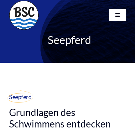
Skip
to
Toggle
content
Navigati
Startseite
Seepferd
Kurse
Club
Newsletter
FAQ
Kontakt
Search
Seepferd
for:
Grundlagen des
Schwimmens entdecken