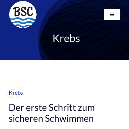
Skip
to
Toggle
content
Navigati
Startseite
Krebs
Kurse
Club
Newsletter
FAQ
Kontakt
Search
Krebs
for:
Der erste Schritt zum
sicheren Schwimmen