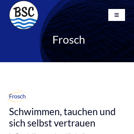
Skip
to
Toggle
content
Navigati
Startseite
Frosch
Kurse
Club
Newsletter
FAQ
Kontakt
Search
Frosch
for:
Schwimmen, tauchen und
sich selbst vertrauen