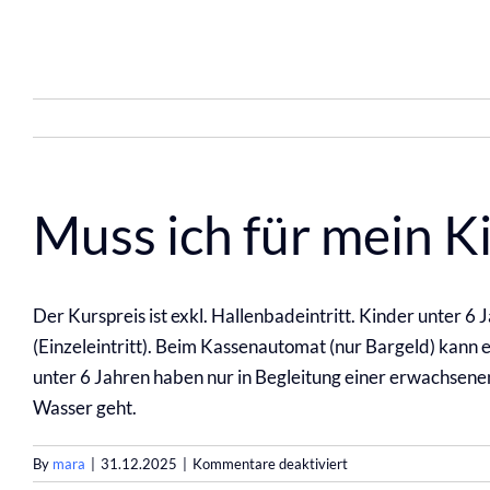
Skip
to
content
Muss ich für mein K
Der Kurspreis ist exkl. Hallenbadeintritt. Kinder unter 6
(Einzeleintritt). Beim Kassenautomat (nur Bargeld) kann 
unter 6 Jahren haben nur in Begleitung einer erwachsenen P
Wasser geht.
für
By
mara
|
31.12.2025
|
Kommentare deaktiviert
Muss