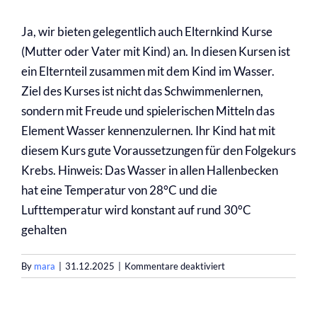
Ja, wir bieten gelegentlich auch Elternkind Kurse
(Mutter oder Vater mit Kind) an. In diesen Kursen ist
ein Elternteil zusammen mit dem Kind im Wasser.
Ziel des Kurses ist nicht das Schwimmenlernen,
sondern mit Freude und spielerischen Mitteln das
Element Wasser kennenzulernen. Ihr Kind hat mit
diesem Kurs gute Voraussetzungen für den Folgekurs
Krebs. Hinweis: Das Wasser in allen Hallenbecken
hat eine Temperatur von 28°C und die
Lufttemperatur wird konstant auf rund 30°C
gehalten
für
By
mara
|
31.12.2025
|
Kommentare deaktiviert
Gibt
es
auch