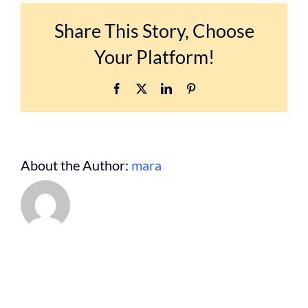
Kurse
Share This Story, Choose
für
Kinder
Your Platform!
die
unter
4
Facebook
X
LinkedIn
Pinterest
Jahren
sind?
About the Author:
mara