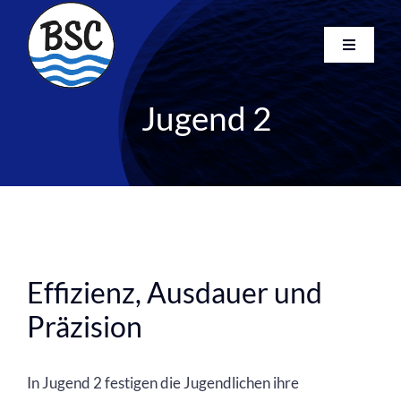
Skip
to
Toggle
content
Navigati
Startseite
Jugend 2
Kurse
Club
Newsletter
FAQ
Kontakt
Search
Effizienz, Ausdauer und
for:
Präzision
In Jugend 2 festigen die Jugendlichen ihre